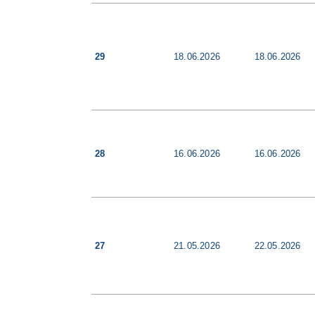
o
a
e
k
l
i
i
m
ś
29
18.06.2026
18.06.2026
i
c
e
i
s
e
i
ą
:
c
28
16.06.2026
16.06.2026
27
21.05.2026
22.05.2026