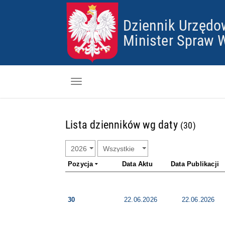
Dziennik Urzędo
Minister Spraw W
Dzienniki
,
Lista dzienników wg daty
(30)
Skorowidz
w
W
R
M
d
y
Pobieranie
o
i
a
y
n
k
e
n
Pozycja
Data Aktu
Data Publikacji
Certyfikaty
b
i
s
e
i
k
i
g
Informacje
e
ą
o
ó
r
30
22.06.2026
22.06.2026
c
t
w
z
o
n
r
w